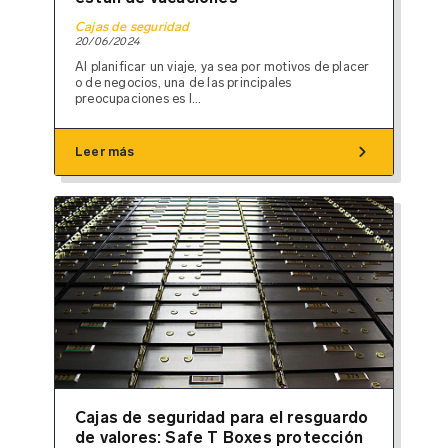
Cajas de seguridad
20/06/2024
Al planificar un viaje, ya sea por motivos de placer
o de negocios, una de las principales
preocupaciones es l...
chevron_right
Leer más
Cajas de seguridad para el resguardo
de valores: Safe T Boxes protección