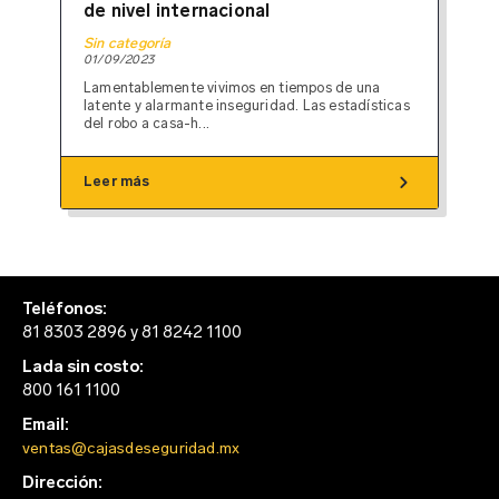
de nivel internacional
Sin categoría
01/09/2023
Lamentablemente vivimos en tiempos de una
latente y alarmante inseguridad. Las estadísticas
del robo a casa-h...
chevron_right
Leer más
Teléfonos:
81 8303 2896 y 81 8242 1100
Lada sin costo:
800 161 1100
Email:
ventas@cajasdeseguridad.mx
Dirección: